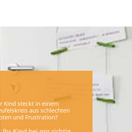
hr Kind steckt in einem
eufelskreis aus schlechten
oten und Frustration?
Ihr Kind bei mir richtig