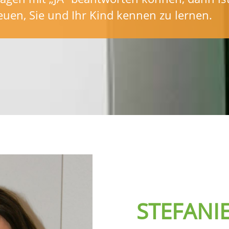
euen, Sie und Ihr Kind kennen zu lernen.
STEFANI