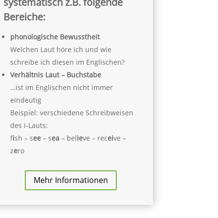
systematisch z.B. folgende
Bereiche:
phonologische Bewusstheit
Welchen Laut höre ich und wie
schreibe ich diesen im Englischen?
Verhältnis Laut – Buchstabe
…ist im Englischen nicht immer
eindeutig
Beispiel: verschiedene Schreibweisen
des i-Lauts:
f
i
sh – s
ee
– s
ea
– bel
ie
ve – rec
ei
ve –
z
e
ro
Mehr Informationen