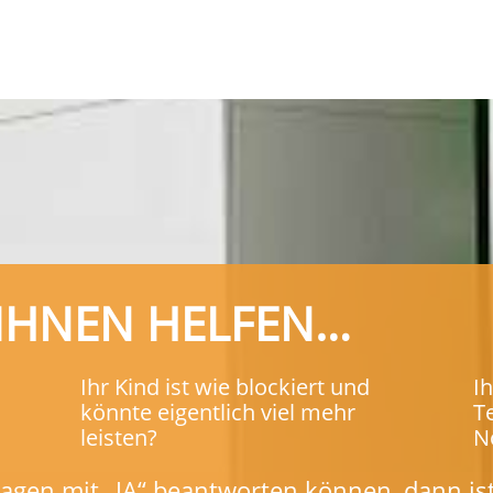
 IHNEN HELFEN…
Ihr Kind ist wie blockiert und
I
könnte eigentlich viel mehr
T
leisten?
N
agen mit „JA“ beantworten können, dann ist 