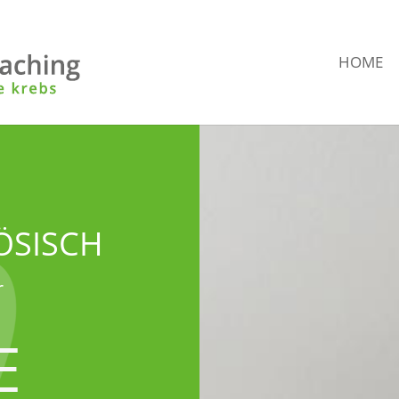
HOME
ÖSISCH
r
E